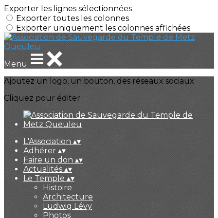
Exporter les lignes sélectionnées
Exporter toutes les colonnes
Exporter uniquement les colonnes affichées
Menu
Ajoutez un logo, un bouton, des réseaux sociaux
Cliquez pour éditer
L'Association
▴
▾
Adhérer
▴
▾
Faire un don
▴
▾
Actualités
▴
▾
Le Temple
▴
▾
Histoire
Architecture
Ludwig Lévy
Photos