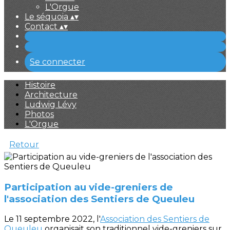
L'Orgue
Le séquoia
▴
▾
Contact
▴
▾
Se connecter
Histoire
Architecture
Ludwig Lévy
Photos
L'Orgue
Retour
Participation au vide-greniers de
l'association des Sentiers de Queuleu
Le 11 septembre 2022, l'
Association des Sentiers de
Queuleu
organisait son traditionnel vide-greniers sur