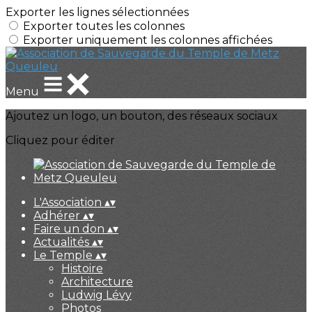
Exporter les lignes sélectionnées
Exporter toutes les colonnes
Exporter uniquement les colonnes affichées
Menu
Ajoutez un logo, un bouton, des réseaux sociaux
Cliquez pour éditer
L'Association
▴
▾
Adhérer
▴
▾
Faire un don
▴
▾
Actualités
▴
▾
Le Temple
▴
▾
Histoire
Architecture
Ludwig Lévy
Photos