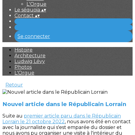
L'Orgue
Le séquoia
▴
▾
Contact
▴
▾
Se connecter
Histoire
Architecture
Ludwig Lévy
Photos
L'Orgue
Retour
Nouvel article dans le Républicain Lorrain
Suite au
premier article paru dans le Républicain
Lorrain le 21 octobre 2022
, nous avons été en contact
avec la journaliste qui s'est emparée du dossier et
nous avons pu organiser une visite à l'intérieur du