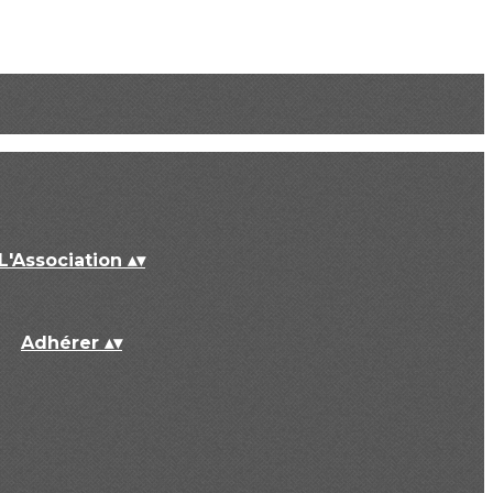
L'Association
▴
▾
Adhérer
▴
▾