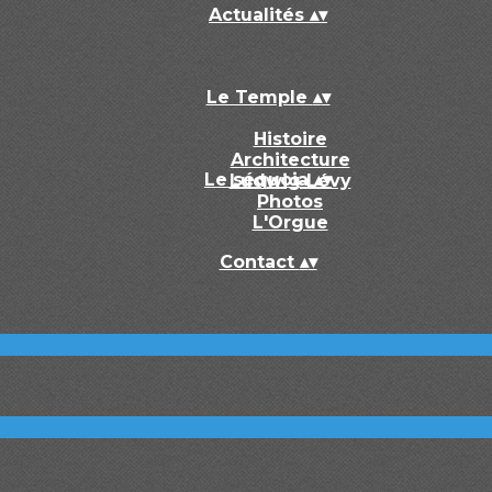
Actualités
▴
▾
Le Temple
▴
▾
Histoire
Architecture
Le séquoia
▴
▾
Ludwig Lévy
Photos
L'Orgue
Contact
▴
▾