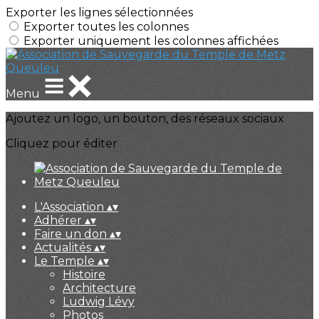
Exporter les lignes sélectionnées
Exporter toutes les colonnes
Exporter uniquement les colonnes affichées
Menu
Ajoutez un logo, un bouton, des réseaux sociaux
Cliquez pour éditer
L'Association
▴
▾
Adhérer
▴
▾
Faire un don
▴
▾
Actualités
▴
▾
Le Temple
▴
▾
Histoire
Architecture
Ludwig Lévy
Photos