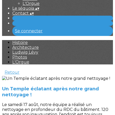
L'Orgue
Le séquoia
▴
▾
Contact
▴
▾
Se connecter
Histoire
Architecture
Ludwig Lévy
Photos
L'Orgue
Retour
Un Temple éclatant après notre grand
nettoyage !
Le samedi 17 août, notre équipe a réalisé un
nettoyage en profondeur du RDC du bâtiment. 120
ans après son inauguration, l'endroit est toujours