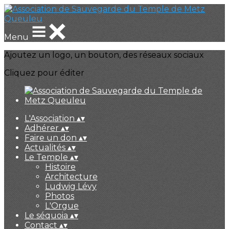
Menu
Ajoutez un logo, un bouton, des réseaux sociaux
Cliquez pour éditer
L'Association
▴
▾
Adhérer
▴
▾
Faire un don
▴
▾
Actualités
▴
▾
Le Temple
▴
▾
Histoire
Architecture
Ludwig Lévy
Photos
L'Orgue
Le séquoia
▴
▾
Contact
▴
▾