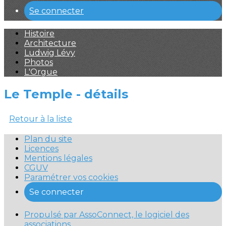
Se connecter
Histoire
Architecture
Ludwig Lévy
Photos
L'Orgue
Le Temple - détails
Retour à la liste
Plan du site
Licences
Mentions légales
CGUV
Paramétrer vos cookies
Se connecter
Propulsé par AssoConnect, le logiciel des
associations